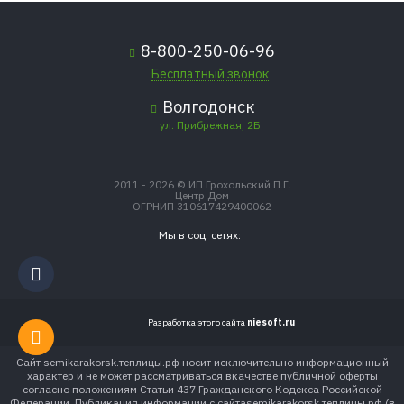
8-800-250-06-96
Бесплатный звонок
Волгодонск
ул. Прибрежная, 2Б
2011 - 2026 © ИП Грохольский П.Г.
Центр Дом
ОГРНИП 310617429400062
Мы в соц. сетях:
Разработка этого сайта
niesoft.ru
Сайт semikarakorsk.теплицы.рф носит исключительно информационный
характер и не может рассматриваться вкачестве публичной оферты
согласно положениям Статьи 437 Гражданского Кодекса Российской
Федерации. Публикация информации с сайтаsemikarakorsk.теплицы.рф (в