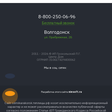
8-800-250-06-96
Бесплатный звонок
Волгодонск
ул. Прибрежная, 2Б
2011 - 2026 © ИП Грохольский П.Г.
Центр Дом
ОГРНИП 310617429400062
Мы в соц. сетях:
Разработка этого сайта
niesoft.ru
Сайт semikarakorsk.теплицы.рф носит исключительно информационный
характер и не может рассматриваться вкачестве публичной оферты
согласно положениям Статьи 437 Гражданского Кодекса Российской