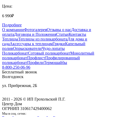
Цена:
6 990₽
Подробнее
О компании
Фотогалерея
Отзывы о нас
Доставка и
оплата
Договора и Положения
Статьи
Контакты
Теплицы
Теплицы из поликарбоната
Для дома и
сада
Аксессуары к теплицам
Грядки
Капельный
полив
Опрыскиватели
Чудо-лопаты
Поликарбонат
Сотовый поликарбонат
Монолитный
поликарбонат
Профлист
Профилированный
поликарбонат
Профили
Термошайбы
8-800-250-06-96
Бесплатный звонок
Волгодонск
ул. Прибрежная, 2Б
2011 - 2026 © ИП Грохольский П.Г.
Центр Дом
ОГРНИП 310617429400062
Мы в соц. сетях: