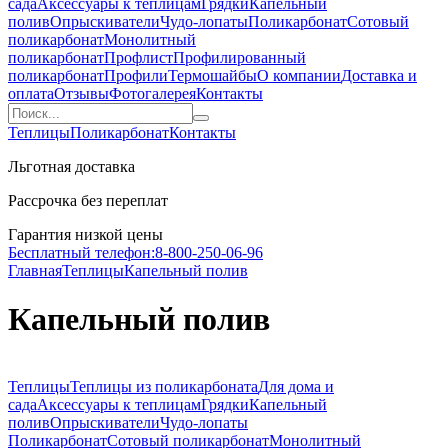
сада
Аксессуары к теплицам
Грядки
Капельный
полив
Опрыскиватели
Чудо-лопаты
Поликарбонат
Сотовый
поликарбонат
Монолитный
поликарбонат
Профлист
Профилированный
поликарбонат
Профили
Термошайбы
О компании
Доставка и
оплата
Отзывы
Фотогалерея
Контакты
Теплицы
Поликарбонат
Контакты
Льготная доставка
Рассрочка без переплат
Гарантия низкой цены
Бесплатный телефон:
8-800-250-06-96
Главная
Теплицы
Капельный полив
Капельный полив
Теплицы
Теплицы из поликарбоната
Для дома и
сада
Аксессуары к теплицам
Грядки
Капельный
полив
Опрыскиватели
Чудо-лопаты
Поликарбонат
Сотовый поликарбонат
Монолитный