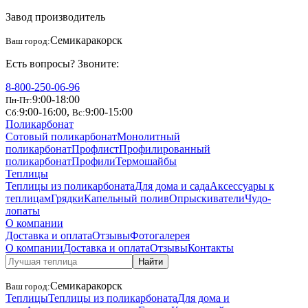
Завод производитель
Семикаракорск
Ваш город:
Есть вопросы? Звоните:
8-800-250-06-96
9:00-18:00
Пн-Пт:
9:00-16:00
,
9:00-15:00
Сб:
Вс:
Поликарбонат
Сотовый поликарбонат
Монолитный
поликарбонат
Профлист
Профилированный
поликарбонат
Профили
Термошайбы
Теплицы
Теплицы из поликарбоната
Для дома и сада
Аксессуары к
теплицам
Грядки
Капельный полив
Опрыскиватели
Чудо-
лопаты
О компании
Доставка и оплата
Отзывы
Фотогалерея
О компании
Доставка и оплата
Отзывы
Контакты
Найти
Семикаракорск
Ваш город:
Теплицы
Теплицы из поликарбоната
Для дома и